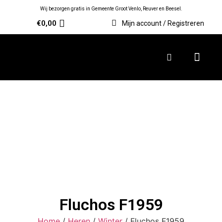
Wij bezorgen gratis in Gemeente Groot Venlo, Reuver en Beesel.
€
0,00
Mijn account / Registreren
Fluchos F1959
Home
/
Heren
/
Winter
/ Fluchos F1959