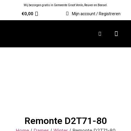
Wij bezorgen gratis in Gemeente Groot Venlo, Reuver en Beesel.
€
0,00
Mijn account / Registreren
Remonte D2T71-80
Home
/
Dames
/
Winter
/ Remonte D2T71-80