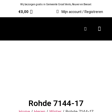
Wij bezorgen gratis in Gemeente Groot Venlo, Reuver en Beesel.
€
0,00
Mijn account / Registreren
Rohde 7144-17
Home
/
Heren
/
Winter
/ Rohde 7144-17