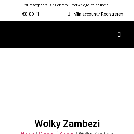
Wij bezorgen gratis in Gemeente Groot Venlo, Reuver en Beesel.
€
0,00
Mijn account / Registreren
Wolky Zambezi
Home
/
Dames
/
Zomer
/ Wolky Zambezi