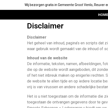
Wij bezorgen gratis in Gemeente Groot Venlo, Reuver e
HOM
Disclaimer
Disclaimer
Het geheel van inhoud, pagina’s en scripts dat
waar gebruik wordt gemaakt van de inhoud of scri
Inhoud van de website
De informatie, teksten, namen, afbeeldingen, f
die op de website wordt aangeboden, dit zonder
of het niet inbreuk maken op enigerlei rechten
de website te allen tijde en op iedere locatie 
vrij is van virussen en andere schadelijke besta
Het is u niet toegestaan om de informatie die zi
toegestaan de ontvangen gegevens door te geve
Smeets Schoenen – Lederwaren u biedt om uw ge