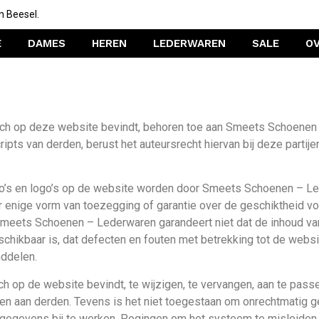
n Beesel.
E
DAMES
HEREN
LEDERWAREN
SALE
O
 zich op deze website bevindt, behoren toe aan Smeets Schoenen 
pts van derden, berust het auteursrecht hiervan bij deze partijen
oto’s en logo’s op de website worden door Smeets Schoenen – Le
 enige vorm van toezegging of garantie over de geschiktheid vo
. Smeets Schoenen – Lederwaren garandeert niet dat de inhoud va
beschikbaar is, dat defecten en fouten met betrekking tot de web
nddelen.
ch op de website bevindt, te wijzigen, te vervangen, aan te passe
n aan derden. Tevens is het niet toegestaan om onrechtmatig g
gevens bij te werken. Pogingen om het systeem te misleiden z