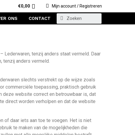
€
0,00
Mijn account / Registreren
VER ONS
CONTACT
– Lederwaren, tenzij anders staat vermeld. Daar
, tenzij anders vermeld.
derwaren slechts verstrekt op de wijze zoals
or commerciële toepassing, praktisch gebruik
n deze website correct en betrouwbaar is, dat
site direct worden verholpen en dat de website
n of daar iets aan toe te voegen. Het is niet
ebruik te maken van de mogelijkheden die
ullen met alle mogelijke middelen bestraft