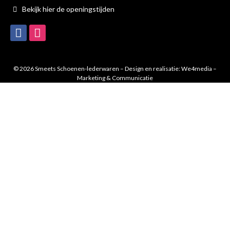
Bekijk hier de openingstijden
© 2026 Smeets Schoenen-lederwaren – Design en realisatie:
We4media –
Marketing & Communicatie