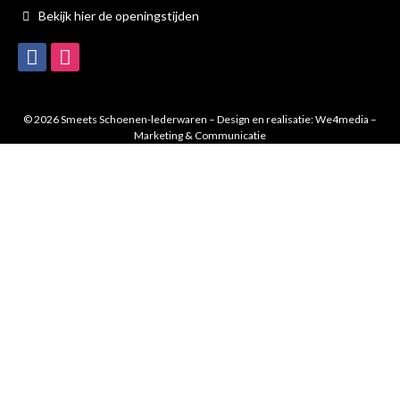
Bekijk hier de openingstijden
© 2026 Smeets Schoenen-lederwaren – Design en realisatie:
We4media –
Marketing & Communicatie