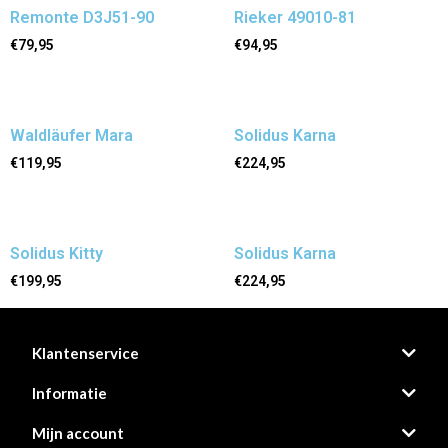
Remonte D3J51-90
Rieker 49010-81
€
79,95
€
94,95
Waldläufer Mara
Solidus Karna
€
119,95
€
224,95
Solidus Kitty
Solidus Karna
€
199,95
€
224,95
Klantenservice
Informatie
Mijn account