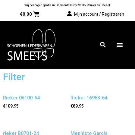
Wij bezorgen gratis in Gemeente Groot Venlo, Reuver en Beesel.
€
0,00
Mijn account / Registreren
Filter
Rieker 06100-64
Rieker 16968-64
€
109,95
€
89,95
rieker B0701-24
Mephisto Garcia