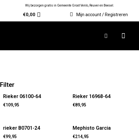
Wij bezorgen gratis in Gemeente Groot Venlo, Reuver en Beesel.
€
0,00
Mijn account / Registreren
Filter
Rieker 06100-64
Rieker 16968-64
€
109,95
€
89,95
rieker B0701-24
Mephisto Garcia
€
99,95
€
214,95