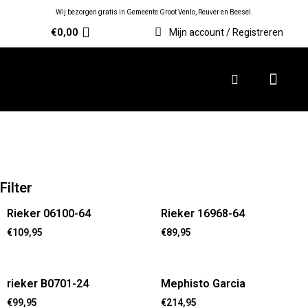
Wij bezorgen gratis in Gemeente Groot Venlo, Reuver en Beesel.
€
0,00
Mijn account / Registreren
Filter
Rieker 06100-64
Rieker 16968-64
€
109,95
€
89,95
rieker B0701-24
Mephisto Garcia
€
99,95
€
214,95