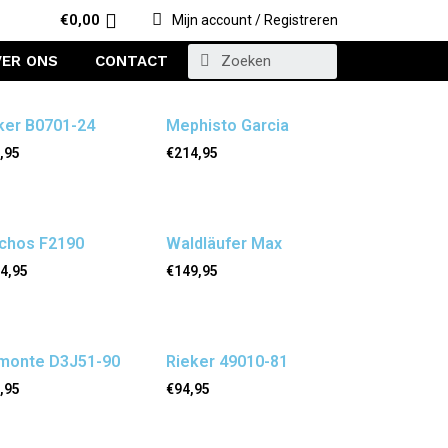
€
0,00
Mijn account / Registreren
VER ONS
CONTACT
ker B0701-24
Mephisto Garcia
,95
€
214,95
uchos F2190
Waldläufer Max
4,95
€
149,95
monte D3J51-90
Rieker 49010-81
,95
€
94,95