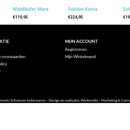
Waldläufer Mara
Solidus Karna
Sol
€
119,95
€
224,95
€
19
ATIE
MIJN ACCOUNT
Registreren
 voorwaarden
Mijn Winkelmand
licy
r
meets Schoenen-lederwaren – Design en realisatie:
We4media – Marketing & Comm