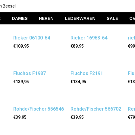
n Beesel.
E
DAMES
HEREN
LEDERWAREN
SALE
O
Rieker 06100-64
Rieker 16968-64
rie
€
109,95
€
89,95
€
99
Fluchos F1987
Fluchos F2191
Fl
€
139,95
€
134,95
€
13
Rohde/Fischer 556546
Rohde/Fischer 566702
Re
€
39,95
€
39,95
€
79