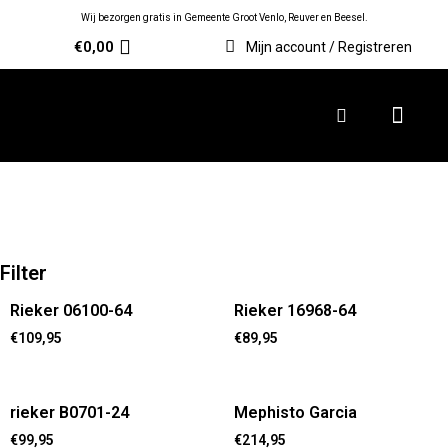
Wij bezorgen gratis in Gemeente Groot Venlo, Reuver en Beesel.
€
0,00
Mijn account / Registreren
Filter
Rieker 06100-64
Rieker 16968-64
€
109,95
€
89,95
rieker B0701-24
Mephisto Garcia
€
99,95
€
214,95