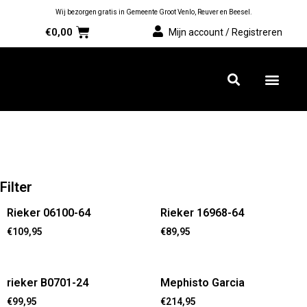
Wij bezorgen gratis in Gemeente Groot Venlo, Reuver en Beesel.
€
0,00
Mijn account / Registreren
Filter
Rieker 06100-64
Rieker 16968-64
€
109,95
€
89,95
rieker B0701-24
Mephisto Garcia
€
99,95
€
214,95