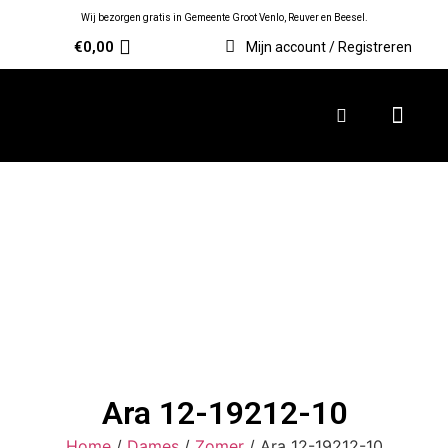
Wij bezorgen gratis in Gemeente Groot Venlo, Reuver en Beesel.
€
0,00
Mijn account / Registreren
Ara 12-19212-10
Home
/
Dames
/
Zomer
/ Ara 12-19212-10