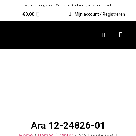
Wij bezorgen gratis in Gemeente Groot Venlo, Reuver en Beesel.
€
0,00
Mijn account / Registreren
Ara 12-24826-01
Home
/
Dames
/
Winter
/ Ara 12-24826-01