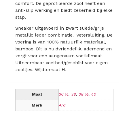
comfort. De geprofileerde zool heeft een
anti-slip werking en biedt zekerheid bij elke
stap.
Sneaker uitgevoerd in zwart suède/grijs
metallic leder combinatie. Vetersluiting. De
voering is van 100% natuurlijk materiaal,
bamboo. Dit is huidvriendelijk, ademend en
zorgt voor een aangenaam voetklimaat.
Uitneembaar voetbed/geschikt voor eigen
zooltjes. Wijdtemaat H.
Maat
36 ½
,
38
,
38 ½
,
40
Merk
Ara