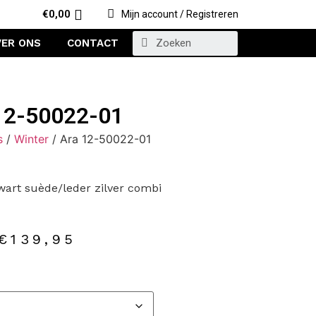
€
0,00
Mijn account / Registreren
VER ONS
CONTACT
12-50022-01
s
/
Winter
/ Ara 12-50022-01
art suède/leder zilver combi
€
139,95