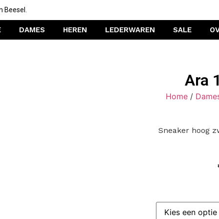
n Beesel.
E
DAMES
HEREN
LEDERWAREN
SALE
O
Ara 
Home
/
Dame
Sneaker hoog zw