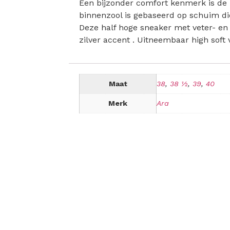
Een bijzonder comfort kenmerk is de h
binnenzool is gebaseerd op schuim die
Deze half hoge sneaker met veter- en 
zilver accent . Uitneembaar high soft 
Maat
38
,
38 ½
,
39
,
40
Merk
Ara