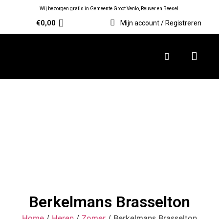
Wij bezorgen gratis in Gemeente Groot Venlo, Reuver en Beesel.
€
0,00
Mijn account / Registreren
Berkelmans Brasselton
Home
/
Heren
/
Zomer
/ Berkelmans Brasselton