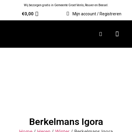
Wij bezorgen gratis in Gemeente Groot Venlo, Reuver en Beesel.
€
0,00
Mijn account / Registreren
Berkelmans Igora
Home
/
Heren
/
Winter
/ Berkelmans Igora