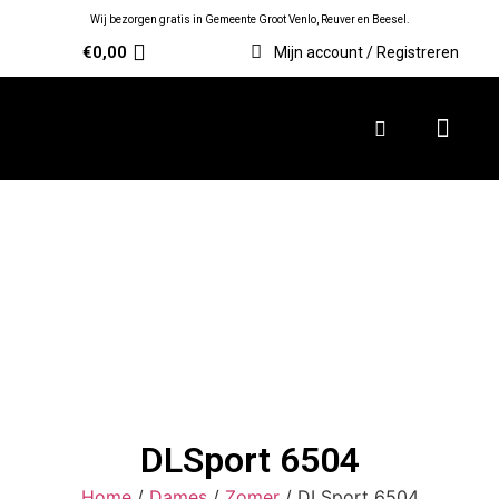
Wij bezorgen gratis in Gemeente Groot Venlo, Reuver en Beesel.
€
0,00
Mijn account / Registreren
DLSport 6504
Home
/
Dames
/
Zomer
/ DLSport 6504