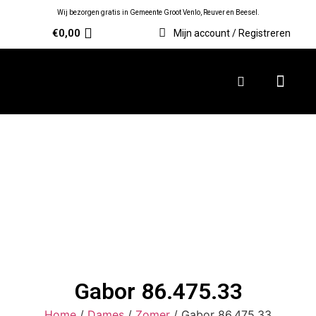
Wij bezorgen gratis in Gemeente Groot Venlo, Reuver en Beesel.
€
0,00
Mijn account / Registreren
Gabor 86.475.33
Home
/
Dames
/
Zomer
/ Gabor 86.475.33