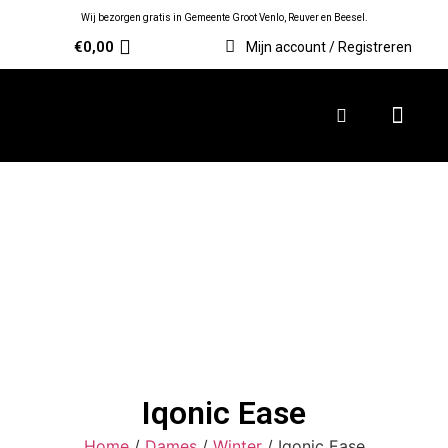
Wij bezorgen gratis in Gemeente Groot Venlo, Reuver en Beesel.
€
0,00
Mijn account / Registreren
Iqonic Ease
Home
/
Dames
/
Winter
/ Iqonic Ease