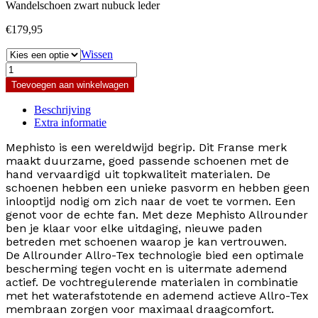
Wandelschoen zwart nubuck leder
€
179,95
Wissen
Mephisto
Allrounder
Toevoegen aan winkelwagen
Rake
Off-
Beschrijving
Tex
Extra informatie
aantal
Mephisto is een wereldwijd begrip. Dit Franse merk
maakt duurzame, goed passende schoenen met de
hand vervaardigd uit topkwaliteit materialen. De
schoenen hebben een unieke pasvorm en hebben geen
inlooptijd nodig om zich naar de voet te vormen. Een
genot voor de echte fan. Met deze Mephisto Allrounder
ben je klaar voor elke uitdaging, nieuwe paden
betreden met schoenen waarop je kan vertrouwen.
De Allrounder Allro-Tex technologie bied een optimale
bescherming tegen vocht en is uitermate ademend
actief. De vochtregulerende materialen in combinatie
met het waterafstotende en ademend actieve Allro-Tex
membraan zorgen voor maximaal draagcomfort.