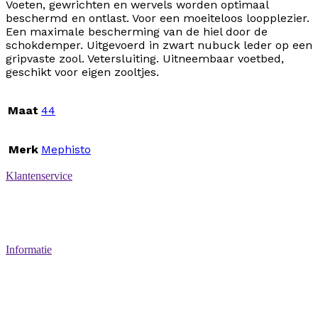
Voeten, gewrichten en wervels worden optimaal
beschermd en ontlast. Voor een moeiteloos loopplezier.
Een maximale bescherming van de hiel door de
schokdemper. Uitgevoerd in zwart nubuck leder op een
gripvaste zool. Vetersluiting. Uitneembaar voetbed,
geschikt voor eigen zooltjes.
Maat
44
Merk
Mephisto
Klantenservice
Betaalmethoden
Verzenden & retourneren
Service & garantie
Informatie
Over ons
Algemene voorwaarden
Privacy Policy
Disclaimer