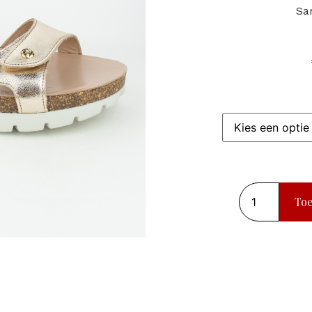
Sa
To