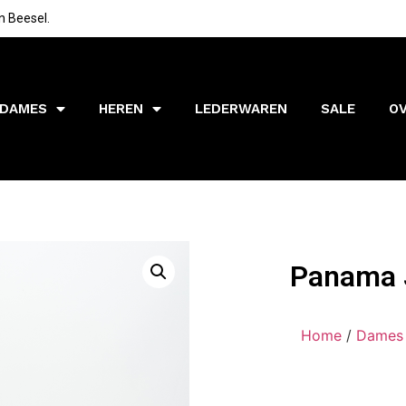
n Beesel.
DAMES
HEREN
LEDERWAREN
SALE
O
Panama J
Home
/
Dames