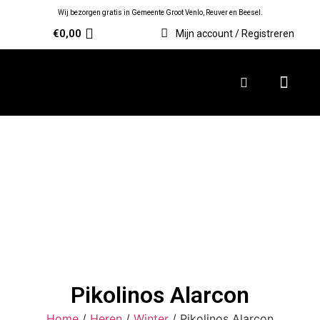
Wij bezorgen gratis in Gemeente Groot Venlo, Reuver en Beesel.
€
0,00
Mijn account / Registreren
Pikolinos Alarcon
Home
/
Heren
/
Winter
/ Pikolinos Alarcon