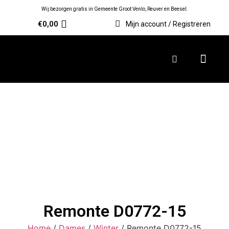
Wij bezorgen gratis in Gemeente Groot Venlo, Reuver en Beesel.
€
0,00
Mijn account / Registreren
Remonte D0772-15
Home
/
Dames
/
Winter
/ Remonte D0772-15