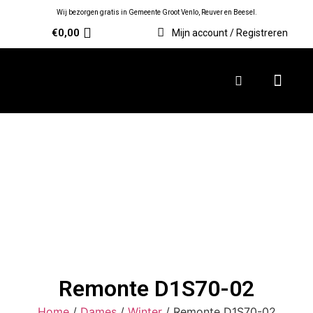
Wij bezorgen gratis in Gemeente Groot Venlo, Reuver en Beesel.
€
0,00
Mijn account / Registreren
Remonte D1S70-02
Home
/
Dames
/
Winter
/ Remonte D1S70-02