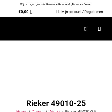
Wij bezorgen gratis in Gemeente Groot Venlo, Reuver en Beesel.
€
0,00
Mijn account / Registreren
Rieker 49010-25
Home
/
Dames
/
Winter
/ Rieker 49010-25