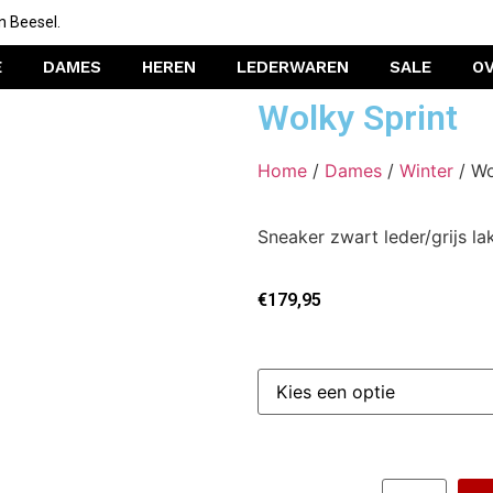
n Beesel.
E
DAMES
HEREN
LEDERWAREN
SALE
O
Wolky Sprint
Home
/
Dames
/
Winter
/ Wo
Sneaker zwart leder/grijs l
€
179,95