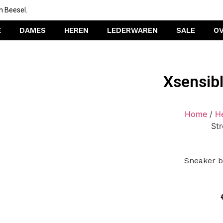
n Beesel.
E
DAMES
HEREN
LEDERWAREN
SALE
O
Xsensibl
Home
/
H
Str
Sneaker b