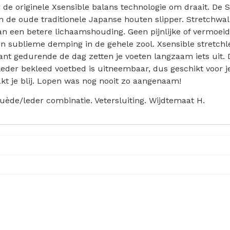
ar de originele Xsensible balans technologie om draait. De 
an de oude traditionele Japanse houten slipper. Stretchw
an een betere lichaamshouding. Geen pijnlijke of vermoei
 en sublieme demping in de gehele zool. Xsensible stretch
want gedurende de dag zetten je voeten langzaam iets uit. 
er bekleed voetbed is uitneembaar, dus geschikt voor je 
akt je blij. Lopen was nog nooit zo aangenaam!
suède/leder combinatie. Vetersluiting. Wijdtemaat H.