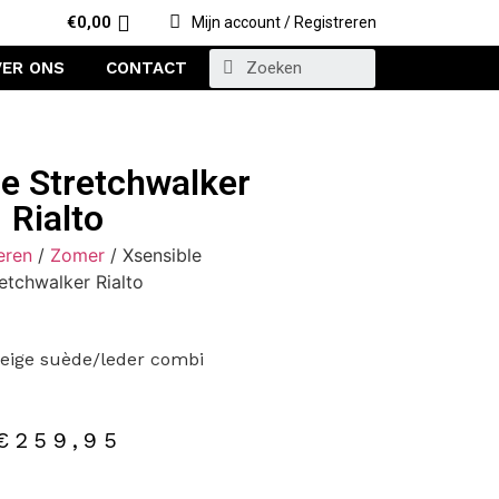
€
0,00
Mijn account / Registreren
VER ONS
CONTACT
e Stretchwalker
Rialto
eren
/
Zomer
/ Xsensible
etchwalker Rialto
eige suède/leder combi
€
259,95