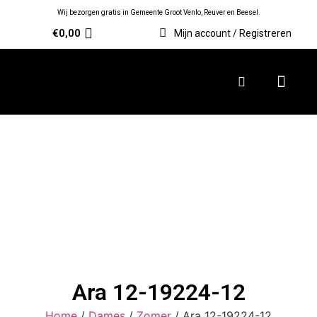
Wij bezorgen gratis in Gemeente Groot Venlo, Reuver en Beesel.
€
0,00
Mijn account / Registreren
Ara 12-19224-12
Home
/
Dames
/
Zomer
/ Ara 12-19224-12