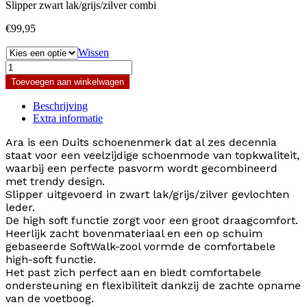
Slipper zwart lak/grijs/zilver combi
€
99,95
Wissen
Ara
12-
Toevoegen aan winkelwagen
38212-
76
Beschrijving
aantal
Extra informatie
Ara is een Duits schoenenmerk dat al zes decennia
staat voor een veelzijdige schoenmode van topkwaliteit,
waarbij een perfecte pasvorm wordt gecombineerd
met trendy design.
Slipper uitgevoerd in zwart lak/grijs/zilver gevlochten
leder.
De high soft functie zorgt voor een groot draagcomfort.
Heerlijk zacht bovenmateriaal en een op schuim
gebaseerde SoftWalk-zool vormde de comfortabele
high-soft functie.
Het past zich perfect aan en biedt comfortabele
ondersteuning en flexibiliteit dankzij de zachte opname
van de voetboog.