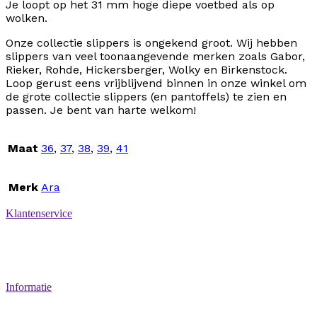
Je loopt op het 31 mm hoge diepe voetbed als op
wolken.
Onze collectie slippers is ongekend groot. Wij hebben
slippers van veel toonaangevende merken zoals Gabor,
Rieker, Rohde, Hickersberger, Wolky en Birkenstock.
Loop gerust eens vrijblijvend binnen in onze winkel om
de grote collectie slippers (en pantoffels) te zien en
passen. Je bent van harte welkom!
Maat
36
,
37
,
38
,
39
,
41
Merk
Ara
Klantenservice
Betaalmethoden
Verzenden & retourneren
Service & garantie
Informatie
Over ons