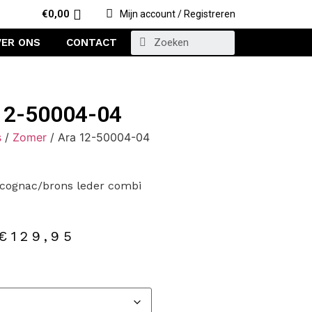
€
0,00
Mijn account / Registreren
VER ONS
CONTACT
12-50004-04
s
/
Zomer
/ Ara 12-50004-04
/cognac/brons leder combi
€
129,95