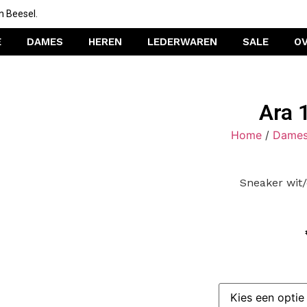
n Beesel.
E
DAMES
HEREN
LEDERWAREN
SALE
O
Ara 
Home
/
Dame
Sneaker wit