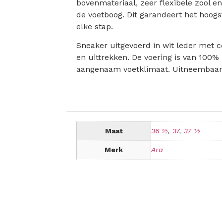
bovenmateriaal, zeer flexibele zool e
de voetboog. Dit garandeert het hoogst
elke stap.
Sneaker uitgevoerd in wit leder met c
en uittrekken. De voering is van 100%
aangenaam voetklimaat. Uitneembaar v
Maat
36 ½
,
37
,
37 ½
Merk
Ara