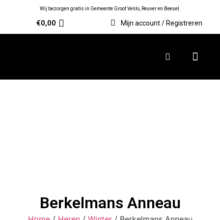
Wij bezorgen gratis in Gemeente Groot Venlo, Reuver en Beesel.
€
0,00
Mijn account / Registreren
Berkelmans Anneau
Home
/
Heren
/
Winter
/ Berkelmans Anneau