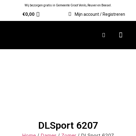
Wij bezorgen gratis in Gemeente Groot Venlo, Reuver en Beesel.
€
0,00
Mijn account / Registreren
DLSport 6207
Home
/
Dames
/
Zomer
/ DLSport 6207