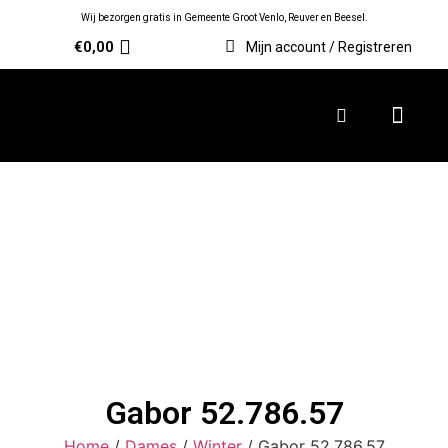
Wij bezorgen gratis in Gemeente Groot Venlo, Reuver en Beesel.
€
0,00
Mijn account / Registreren
Gabor 52.786.57
Home
/
Dames
/
Winter
/ Gabor 52.786.57