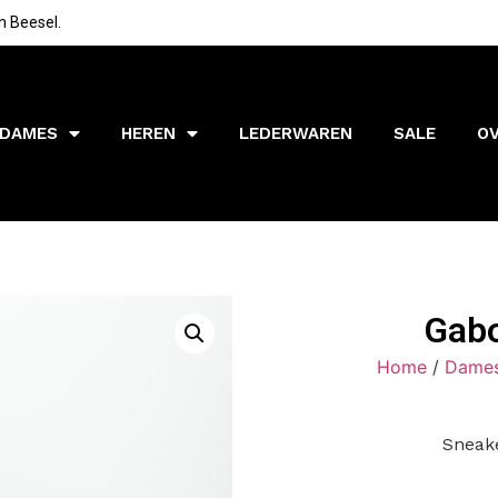
n Beesel.
DAMES
HEREN
LEDERWAREN
SALE
O
Gabo
Home
/
Dame
Sneak