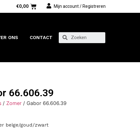
€
0,00
Mijn account / Registreren
VER ONS
CONTACT
r 66.606.39
s
/
Zomer
/ Gabor 66.606.39
er beige/goud/zwart