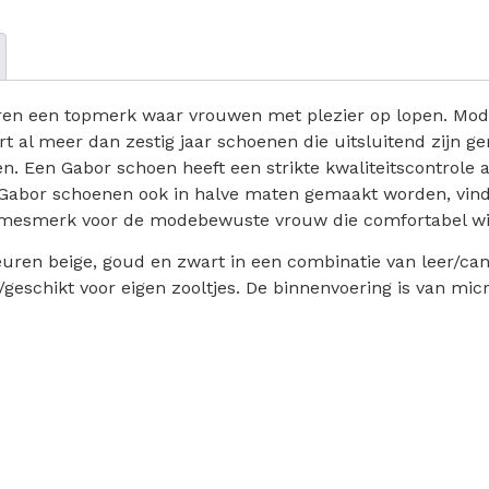
aren een topmerk waar vrouwen met plezier op lopen. Modis
rt al meer dan zestig jaar schoenen die uitsluitend zijn 
 Een Gabor schoen heeft een strikte kwaliteitscontrole a
Gabor schoenen ook in halve maten gemaakt worden, vind j
damesmerk voor de modebewuste vrouw die comfortabel wil
leuren beige, goud en zwart in een combinatie van leer/c
/geschikt voor eigen zooltjes. De binnenvoering is van mic