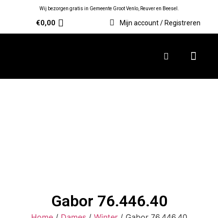
Wij bezorgen gratis in Gemeente Groot Venlo, Reuver en Beesel.
€
0,00
Mijn account / Registreren
Gabor 76.446.40
Home
/
Dames
/
Winter
/ Gabor 76.446.40