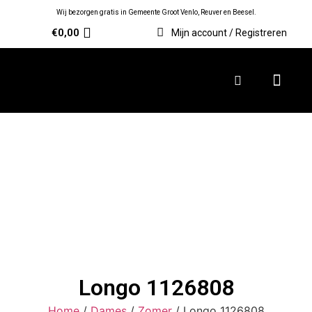
Wij bezorgen gratis in Gemeente Groot Venlo, Reuver en Beesel.
€
0,00
Mijn account / Registreren
Longo 1126808
Home
/
Dames
/
Zomer
/ Longo 1126808