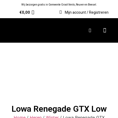
Wij bezorgen gratis in Gemeente Groot Venlo, Reuver en Beesel.
€
0,00
Mijn account / Registreren
Lowa Renegade GTX Low
Home
/
Heren
/
Winter
/ Lowa Renegade GTX