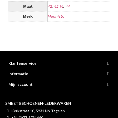
Maat
42
,
42 ½
,
44
Merk
Mephisto
Klantenservice
Informatie
Mijn account
SMEETS SCHOENEN-LEDERWAREN
Kerkstraat 10, 5931 NN Tegelen
+31 (0)77-3731460