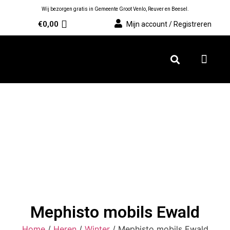
Wij bezorgen gratis in Gemeente Groot Venlo, Reuver en Beesel.
€
0,00
Mijn account / Registreren
Mephisto mobils Ewald
Home
/
Heren
/
Winter
/ Mephisto mobils Ewald