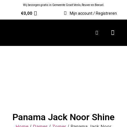
Wij bezorgen gratis in Gemeente Groot Venlo, Reuver en Beesel.
€
0,00
Mijn account / Registreren
Panama Jack Noor Shine
Home
/
Dames
/
Zomer
/ Panama Jack Noor