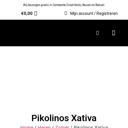
Wij bezorgen gratis in Gemeente Groot Venlo, Reuver en Beesel.
€
0,00
Mijn account / Registreren
Pikolinos Xativa
Home
/
Heren
/
Zomer
/ Pikolinos Xativa