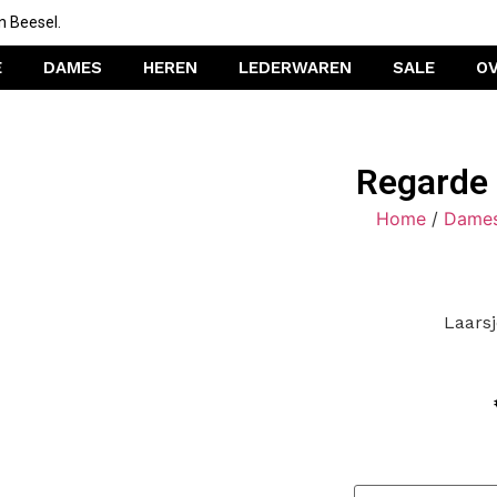
n Beesel.
E
DAMES
HEREN
LEDERWAREN
SALE
O
Regarde 
Home
/
Dame
Laars