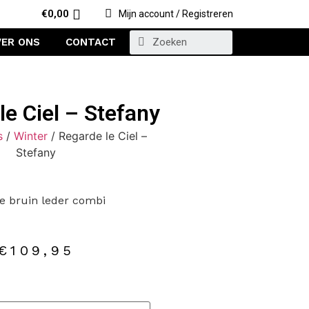
€
0,00
Mijn account / Registreren
VER ONS
CONTACT
le Ciel – Stefany
s
/
Winter
/ Regarde le Ciel –
Stefany
je bruin leder combi
€
109,95