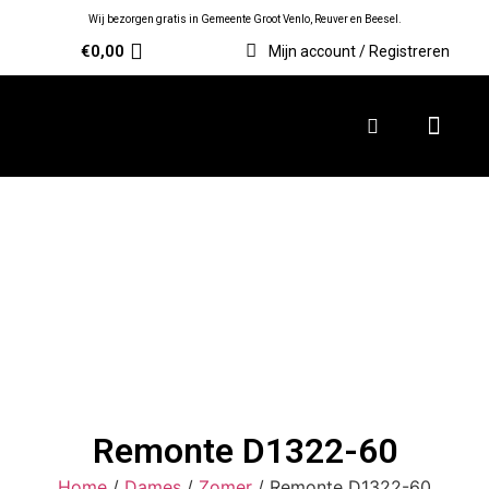
Wij bezorgen gratis in Gemeente Groot Venlo, Reuver en Beesel.
€
0,00
Mijn account / Registreren
Remonte D1322-60
Home
/
Dames
/
Zomer
/ Remonte D1322-60