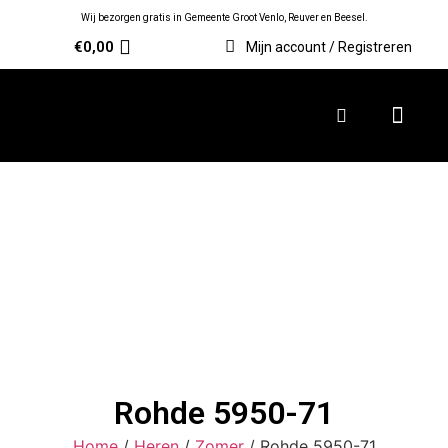
Wij bezorgen gratis in Gemeente Groot Venlo, Reuver en Beesel.
€
0,00
Mijn account / Registreren
Rohde 5950-71
Home
/
Heren
/
Zomer
/ Rohde 5950-71