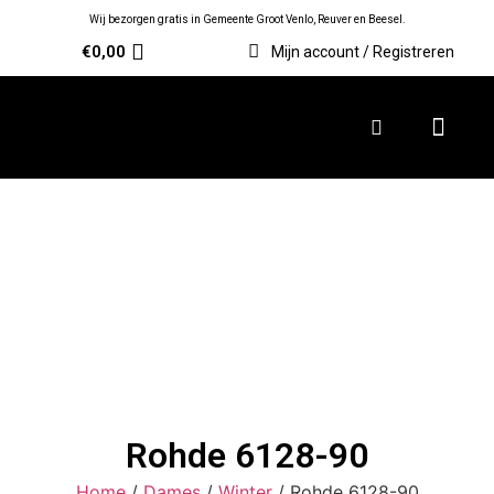
Wij bezorgen gratis in Gemeente Groot Venlo, Reuver en Beesel.
€
0,00
Mijn account / Registreren
Rohde 6128-90
Home
/
Dames
/
Winter
/ Rohde 6128-90