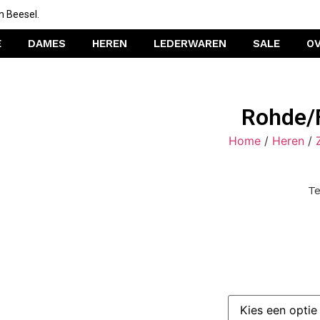
n Beesel.
E
DAMES
HEREN
LEDERWAREN
SALE
O
Rohde/
Home
/
Heren
/
Te