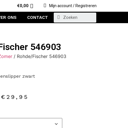
€
0,00
Mijn account / Registreren
VER ONS
CONTACT
Fischer 546903
Zomer
/ Rohde/Fischer 546903
enslipper zwart
€
29,95