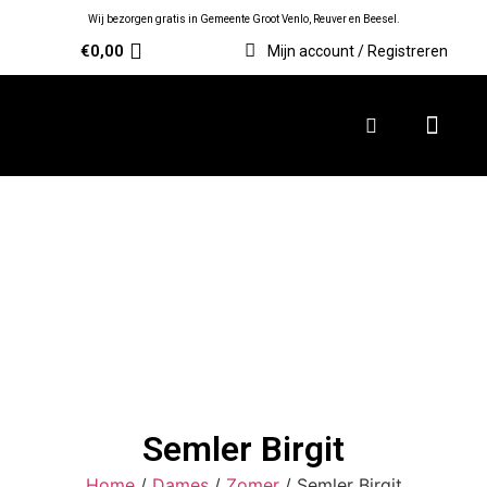
Wij bezorgen gratis in Gemeente Groot Venlo, Reuver en Beesel.
€
0,00
Mijn account / Registreren
Semler Birgit
Home
/
Dames
/
Zomer
/ Semler Birgit