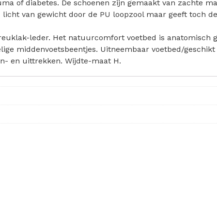
euma of diabetes. De schoenen zijn gemaakt van zachte m
 licht van gewicht door de PU loopzool maar geeft toch d
 kreuklak-leder. Het natuurcomfort voetbed is anatomisc
lige middenvoetsbeentjes. Uitneembaar voetbed/geschikt vo
an- en uittrekken. Wijdte-maat H.