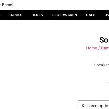
n Beesel.
E
DAMES
HEREN
LEDERWAREN
SALE
O
So
Home
/
Dam
Sneaker