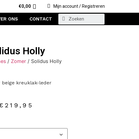
€
0,00
Mijn account / Registreren
VER ONS
CONTACT
lidus Holly
es
/
Zomer
/ Solidus Holly
 beige kreuklak-leder
€
219,95