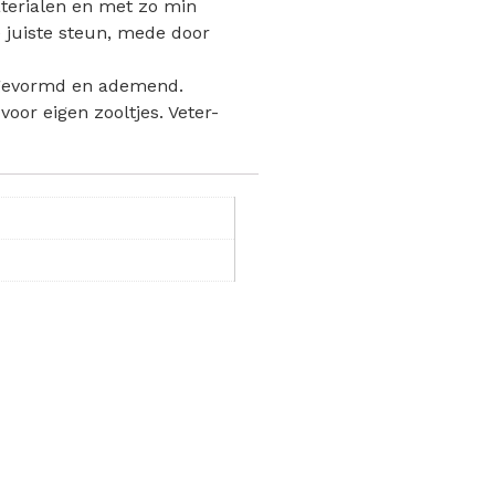
aterialen en met zo min
e juiste steun, mede door
h gevormd en ademend.
or eigen zooltjes. Veter-